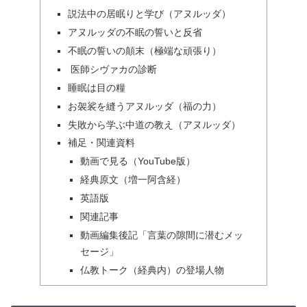
説法中の居眠りと学び（アヌルッダ）
アヌルッダの不眠の誓いと反省
不眠の誓いの顛末（極端な頑張り）
医師シヴァカの診断
睡眠は目の糧
お袈裟を縫うアヌルッダ（福の力）
失敗から学ぶ中道の教え（アヌルッダ）
補足・関連資料
動画で見る（YouTube版）
経典原文（増一阿含経）
英語版
関連記事
動画編集後記「言葉の隙間に潜むメッ
セージ」
仏教トーク（経典内）の登場人物