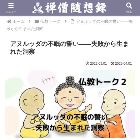
メニュー
検索
ホーム
仏教トーク
アヌルッダの不眠の誓い――失
敗から生まれた洞察
アヌルッダの不眠の誓い――失敗から生ま
れた洞察
2022.03.01
2026.04.01