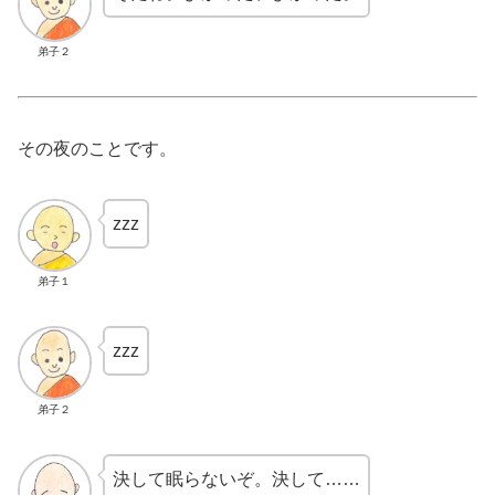
弟子２
その夜のことです。
zzz
弟子１
zzz
弟子２
決して眠らないぞ。決して……