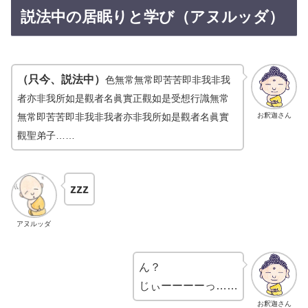
説法中の居眠りと学び（アヌルッダ）
（只今、説法中）
色
無常
無常
即
苦苦即非我非我
者亦非我所如是觀者
名眞實正觀如是受想行識
無常
無常
即
苦苦即非我非我者亦非我所如是觀
者名眞實
お釈迦さん
觀聖弟子……
zzz
アヌルッダ
ん？
じぃーーーーっ……
お釈迦さん