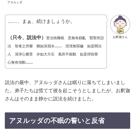
アヌルッダ
……、まぁ、続けましょうか。
（只今、説法中）
お釈迦さん
受法快睡眠 意無有錯亂
賢聖所説
法 智者之所樂
猶如深淵水
……
澄清無瑕穢
如是聞法
人 清淨心樂受
亦如大方石 風所不能動
如是得毀譽
心無有傾動
……
説法の最中、アヌルッダさんは眠りに落ちてしまいまし
た。弟子たちは慌てて彼を起こそうとしましたが、お釈迦
さんはそのまま静かに説法を続けました。
アヌルッダの不眠の誓いと反省