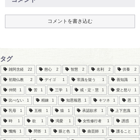
コメントを書き込む
タグ
雑阿含経
22
慈心
2
智慧
2
名利
2
供養
2
初期仏教
2
デイゴ
1
常識を疑う
1
善知識
1
仲間
1
苦
1
三学
1
戒・定・慧
1
愛と怒り
1
比べない
1
精錬
1
知恩報恩
1
キツネ
1
恩
1
乳母
1
五根
1
猿
1
承認欲求
1
上下意識
1
時
1
欲
1
渇愛
1
女性修行者
1
誘惑
1
懺悔
1
問答
1
眼と色
1
曲芸師
1
護ること
1