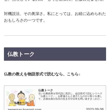
対機説法、その奥深さ。私にとっては、お経に込められた
おもしろさの一つです。
仏教トーク
仏教の教えを物語形式で読むなら、こちら↓
仏教トーク
古い仏教経典を現代語に意訳し、会話形式で読むシリーズ
「仏教トーク」。お釈迦さんと弟子たちのやり取りを通し
て、読者自身が自分の生き方や日常を問い直すきっかけを
届けます。英訳・動画版もあり、様々な角度から仏教に触
れられます。
2023.09.08
zenessay.kosonji.com