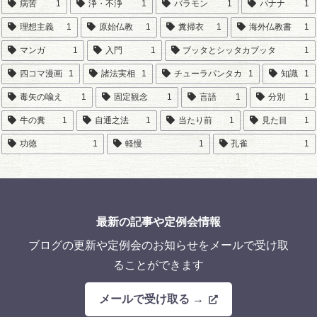
病苦
1
浄・不浄
1
バラモン
1
バナナ
1
理想主義
1
原始仏教
1
糞掃衣
1
海外仏教書
1
マンガ
1
入門
1
ブッタとシッタカブッタ
1
四コマ漫画
1
諸法実相
1
チューラパンタカ
1
知識
1
毒矢の喩え
1
固定観念
1
言語
1
分別
1
牛の糞
1
自通之法
1
当たり前
1
見た目
1
功徳
1
軽慢
1
孔雀
1
最新の記事や定例会情報
ブログの更新や定例会のお知らせをメールで受け取
ることができます
メールで受け取る →