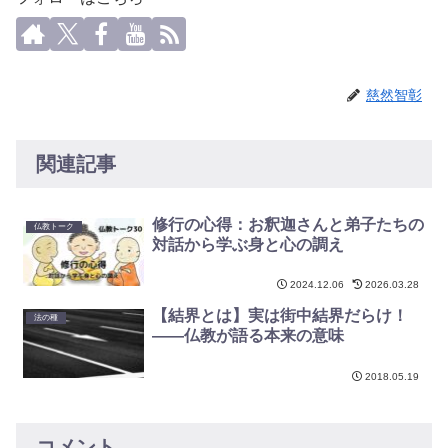
慈然智彰
関連記事
修行の心得：お釈迦さんと弟子たちの
仏教トーク
対話から学ぶ身と心の調え
2024.12.06
2026.03.28
【結界とは】実は街中結界だらけ！
法の種
——仏教が語る本来の意味
2018.05.19
コメント