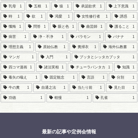
乳母
1
五根
1
猿
1
承認欲求
1
上下意識
1
時
1
欲
1
渇愛
1
女性修行者
1
誘惑
1
懺悔
1
問答
1
眼と色
1
曲芸師
1
護ること
1
病苦
1
浄・不浄
1
バラモン
1
バナナ
1
理想主義
1
原始仏教
1
糞掃衣
1
海外仏教書
1
マンガ
1
入門
1
ブッタとシッタカブッタ
1
四コマ漫画
1
諸法実相
1
チューラパンタカ
1
知識
1
毒矢の喩え
1
固定観念
1
言語
1
分別
1
牛の糞
1
自通之法
1
当たり前
1
見た目
1
功徳
1
軽慢
1
孔雀
1
最新の記事や定例会情報