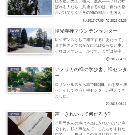
植木屋、大工、職人、農家——プロと呼
ばれる人たちに共通するのは、自分の都
合だけでなく「その物の都合」を考える
ことです。素人は物を都合よく扱おうと
2017.07.05
2026.03.25
し、プロは物から教えてもらおうとす
る。荒村寺の禅僧が日常の観察から綴る
陽光寺禅マウンテンセンター
法の種
随想です。
レジデンスとして滞在するにあたって、
まず押さえておかなければならない事。
それはスケジュールです。まずは制中
（せいちゅう）と解間（げあい）につい
2017.04.11
て述べさせていただきましょう。
アメリカの禅の学び舎、禅センタ
法の種
ー
ロサンゼルスから車で8時間。山を奥へ奥
へ。そしてやっと禅センターが見えてき
ました。
2016.06.11
声：きれいって何だろう?
法の種
「和尚さんの声は本当にきれいでいい声
ですね。私の声なんて、こんなかすれた
声で……」先日、この言葉に対して、私