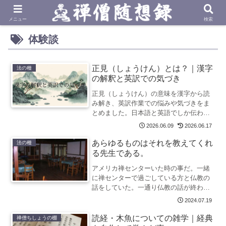
メニュー
検索
体験談
正見（しょうけん）とは？｜漢字
法の種
の解釈と英訳での気づき
正見（しょうけん）の意味を漢字から読
み解き、英訳作業での悩みや気づきをま
とめました。日本語と英語でしか伝わら
ない表現の違いを随想録風に紹介しま
2026.06.09
2026.06.17
す。
あらゆるものはそれを教えてくれ
法の種
る先生である。
アメリカ禅センターいた時の事だ。一緒
に禅センターで過ごしている方と仏教の
話をしていた。一通り仏教の話が終わっ
た後、その方からこう問われた。「who
2024.07.19
is your teacher?（あなたの師事してい...
読経・木魚についての雑学｜経典
禅僧ちしょうの棚