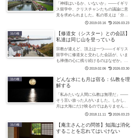
「神様はいるか、いないか」——イギリ
ス留学中、クリスチャンたちの議論に意
見を求められました。私の答えは「分か
らない」。しかしそれは思考の放棄では
2019.03.16
2026.03.23
ありません。仏教の「無記」に通じる、
分けられないことの意味をたどります。
【修道女（シスター）との会話】
法の種
私達は同じ山を登っている
宗教が違えど、頂上は一つ——イギリス
留学中に修道女と交わした会話が、いま
も禅僧の心に残り続けるのはなぜか。入
口の違いと、登るほどに道が重なってい
2019.02.06
2026.03.30
く話を書きました。
どんな水にも月は宿る：仏教を理
法の種
解する
「私みたいな人間に仏教は無理だ」——
そう言い放った人がいました。しかし、
月は大海にだけ映るのではありません。
水たまりにも、コップの水にも、月は宿
2018.11.11
2026.03.23
ります。禅僧がある出会いから書いたエ
ッセイです。
【庵主さんとの問答】知識は消化
法の種
することを忘れてはいけない