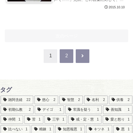
は思わずこう言った。「何を言っている
2015.10.10
んですか」と。私が思わず、そういって
しまったのには理由が...
次のページ
次
1
2
へ
タグ
雑阿含経
22
慈心
2
智慧
2
名利
2
供養
2
初期仏教
2
デイゴ
1
常識を疑う
1
善知識
1
仲間
1
苦
1
三学
1
戒・定・慧
1
愛と怒り
1
比べない
1
精錬
1
知恩報恩
1
キツネ
1
恩
1