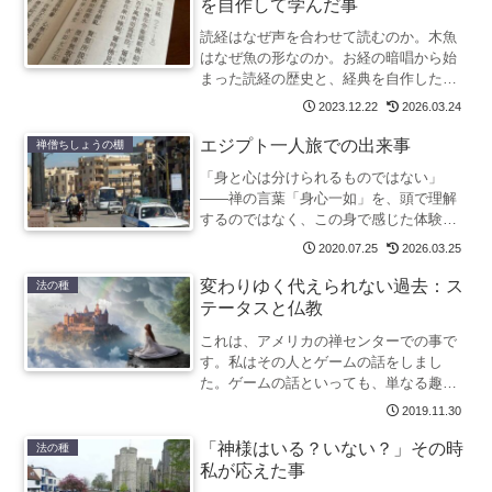
を自作して学んだ事
読経はなぜ声を合わせて読むのか。木魚
はなぜ魚の形なのか。お経の暗唱から始
まった読経の歴史と、経典を自作したこ
とで見えてきたお経の伝播の奥深さをた
2023.12.22
2026.03.24
どります。
エジプト一人旅での出来事
禅僧ちしょうの棚
「身と心は分けられるものではない」
——禅の言葉「身心一如」を、頭で理解
するのではなく、この身で感じた体験が
あります。エジプト一人旅で言葉も通じ
2020.07.25
2026.03.25
ず、文字も読めず、追い詰められた夜。
その時に受けた見知らぬ人の親切が、禅
変わりゆく代えられない過去：ス
法の種
僧が身心一如を考えるヒントの一つとな
テータスと仏教
っています。
これは、アメリカの禅センターでの事で
す。私はその人とゲームの話をしまし
た。ゲームの話といっても、単なる趣味
の話というだけではありません。私自身
2019.11.30
の過去の話です。
「神様はいる？いない？」その時
法の種
私が応えた事