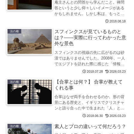
庵主さんとの問答から学んだこと。禅問
答というと少し仰々しいイメージがある
かもしれません。しかし私は、もっと普
通の会話から生まれる問いや答えも、問
2018.08.18
答と言えるのではないかと考えていま
す。
スフィンクスが見ているものと
法の種
は？——実際に行ってわかった意
外な景色
スフィンクスの視線の先に広がるのは砂
漠ではありませんでした。2008年、一人
でエジプトを訪れた際に感じた「情報と
実体験の違い」をたどります。
2018.07.28
2026.03.23
【合掌とは何？】 合掌が教えて
法の種
くれる事
合掌はなぜ両手を合わせるのか。形の背
景にある歴史と、イギリスでクリスチャ
ンと語り合った中で生まれた「人」とい
う字のイメージ。禅僧が合掌の形と意味
2018.06.30
2026.03.23
をたどります。
素人とプロの違いって何だろう？
法の種