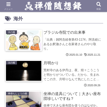
メニュー
検索
海外
ブラジル寺院での出来事
法の種
「出典：雑阿含経巻第43-1174」阿含経に
あるお釈迦さんと在家者さんのやり取
り。
2025.01.10
2025.11.21
月明かり
法の種
荒村寺のある伊丹は、夜、煌々こうこう
と明かりがついている。だから、生まれ
てこの方、月明りなんて気にしたことが
なかった。私が月の明るさを知ったの
2020.09.26
は、アメリカの禅センターでの事。その
禅センターは山の奥のそ...
坐禅の道具について｜大きい座布
禅僧ちしょうの棚
団珍しいですね？
坐禅で大きな座布団を使うのはなぜか。