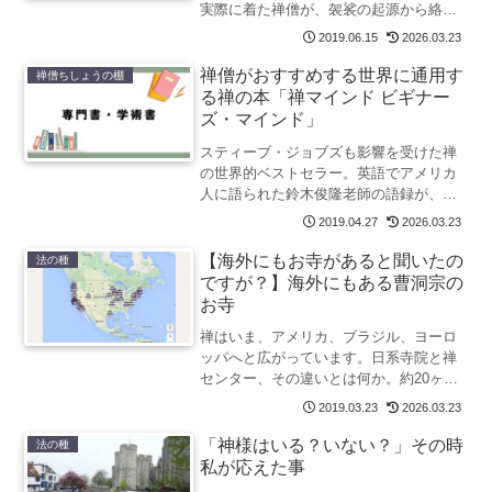
実際に着た禅僧が、袈裟の起源から絡
子・作務衣まで、僧侶の服装の歴史をた
2019.06.15
2026.03.23
どります。
禅僧がおすすめする世界に通用す
禅僧ちしょうの棚
る禅の本「禅マインド ビギナー
ズ・マインド」
スティーブ・ジョブズも影響を受けた禅
の世界的ベストセラー。英語でアメリカ
人に語られた鈴木俊隆老師の語録が、逆
輸入される形で日本に届いた一冊を禅僧
2019.04.27
2026.03.23
が紹介します。
【海外にもお寺があると聞いたの
法の種
ですが？】海外にもある曹洞宗の
お寺
禅はいま、アメリカ、ブラジル、ヨーロ
ッパへと広がっています。日系寺院と禅
センター、その違いとは何か。約20ヶ所
を訪れた禅僧が、海外における禅仏教の
2019.03.23
2026.03.23
姿をたどります。
「神様はいる？いない？」その時
法の種
私が応えた事