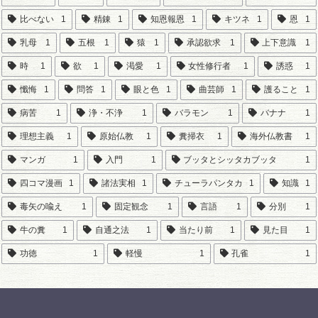
比べない
1
精錬
1
知恩報恩
1
キツネ
1
恩
1
乳母
1
五根
1
猿
1
承認欲求
1
上下意識
1
時
1
欲
1
渇愛
1
女性修行者
1
誘惑
1
懺悔
1
問答
1
眼と色
1
曲芸師
1
護ること
1
病苦
1
浄・不浄
1
バラモン
1
バナナ
1
理想主義
1
原始仏教
1
糞掃衣
1
海外仏教書
1
マンガ
1
入門
1
ブッタとシッタカブッタ
1
四コマ漫画
1
諸法実相
1
チューラパンタカ
1
知識
1
毒矢の喩え
1
固定観念
1
言語
1
分別
1
牛の糞
1
自通之法
1
当たり前
1
見た目
1
功徳
1
軽慢
1
孔雀
1