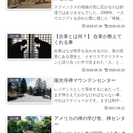
スフィンクスの視線の先に広がるのは砂
漠ではありませんでした。2008年、一人
でエジプトを訪れた際に感じた「情報と
実体験の違い」をたどります。
2018.07.28
2026.03.23
【合掌とは何？】 合掌が教えて
法の種
くれる事
合掌はなぜ両手を合わせるのか。形の背
景にある歴史と、イギリスでクリスチャ
ンと語り合った中で生まれた「人」とい
う字のイメージ。禅僧が合掌の形と意味
2018.06.30
2026.03.23
をたどります。
陽光寺禅マウンテンセンター
法の種
レジデンスとして滞在するにあたって、
まず押さえておかなければならない事。
それはスケジュールです。まずは制中
（せいちゅう）と解間（げあい）につい
2017.04.11
て述べさせていただきましょう。
アメリカの禅の学び舎、禅センタ
法の種
ー