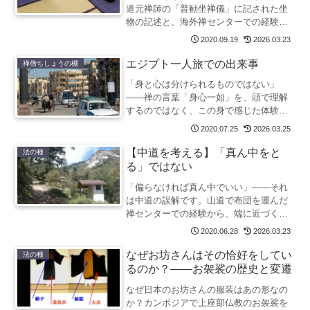
道元禅師の「普勧坐禅儀」に記された坐
物の記述と、海外禅センターでの経験を
もとに、坐禅の道具の意味と工夫をたど
2020.09.19
2026.03.23
ります。
エジプト一人旅での出来事
禅僧ちしょうの棚
「身と心は分けられるものではない」
——禅の言葉「身心一如」を、頭で理解
するのではなく、この身で感じた体験が
あります。エジプト一人旅で言葉も通じ
2020.07.25
2026.03.25
ず、文字も読めず、追い詰められた夜。
その時に受けた見知らぬ人の親切が、禅
【中道を考える】「真ん中をと
法の種
僧が身心一如を考えるヒントの一つとな
る」ではない
っています。
「偏らなければ真ん中でいい」——それ
は中道の誤解です。山道で布団を運んだ
禅センターでの経験から、端に近づくほ
ど道が見えるという逆説を手がかりに、
2020.06.28
2026.03.23
中道の本来の意味を考えます。
なぜお坊さんはその恰好をしてい
法の種
るのか？——お袈裟の歴史と変遷
なぜ日本のお坊さんの服装はあの形なの
か？カンボジアで上座部仏教のお袈裟を