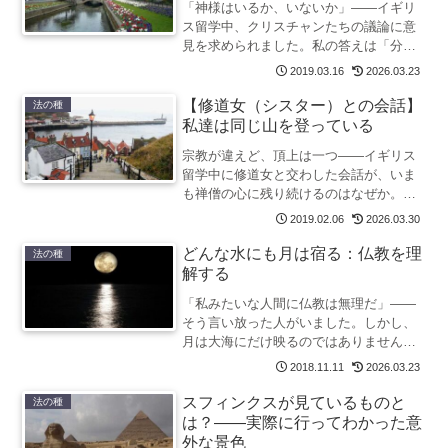
「神様はいるか、いないか」——イギリ
ス留学中、クリスチャンたちの議論に意
見を求められました。私の答えは「分か
らない」。しかしそれは思考の放棄では
2019.03.16
2026.03.23
ありません。仏教の「無記」に通じる、
分けられないことの意味をたどります。
【修道女（シスター）との会話】
法の種
私達は同じ山を登っている
宗教が違えど、頂上は一つ——イギリス
留学中に修道女と交わした会話が、いま
も禅僧の心に残り続けるのはなぜか。入
口の違いと、登るほどに道が重なってい
2019.02.06
2026.03.30
く話を書きました。
どんな水にも月は宿る：仏教を理
法の種
解する
「私みたいな人間に仏教は無理だ」——
そう言い放った人がいました。しかし、
月は大海にだけ映るのではありません。
水たまりにも、コップの水にも、月は宿
2018.11.11
2026.03.23
ります。禅僧がある出会いから書いたエ
ッセイです。
スフィンクスが見ているものと
法の種
は？——実際に行ってわかった意
外な景色