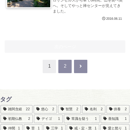
ロサンゼルスから車で8時間。山を奥へ奥
へ。そしてやっと禅センターが見えてき
ました。
2016.06.11
次のページ
次
1
2
へ
タグ
雑阿含経
22
慈心
2
智慧
2
名利
2
供養
2
初期仏教
2
デイゴ
1
常識を疑う
1
善知識
1
仲間
1
苦
1
三学
1
戒・定・慧
1
愛と怒り
1