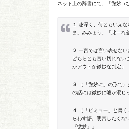
ネット上の辞書にて、「微妙（
１
趣深く、何ともいえな
ま。みみょう。「此―な
２
一言では言い表せない
どちらとも言い切れない
かアウトか微妙な判定」
３
（「微妙に」の形で）
の話には微妙に嘘が混じ
４
（「ビミョー」と書く
らわす語。明言したくな
『微妙』」