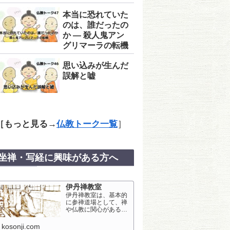
本当に恐れていた
のは、誰だったの
か ― 殺人鬼アン
グリマーラの転機
思い込みが生んだ
誤解と嘘
［
もっと見る
→
仏教トーク一覧
］
坐禅・写経に興味がある方へ
伊丹禅教室
伊丹禅教室は、基本的
に参禅道場として、禅
や仏教に関心がある方
に対して開いておりま
す。荒村寺にて、坐
kosonji.com