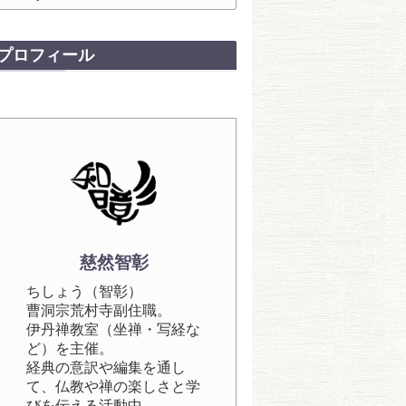
禅・写経・法話などを
行っています。
プロフィール
慈然智彰
ちしょう（智彰）
曹洞宗荒村寺副住職。
伊丹禅教室（坐禅・写経な
ど）を主催。
経典の意訳や編集を通し
て、仏教や禅の楽しさと学
びを伝える活動中。