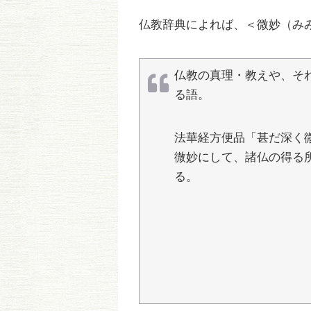
仏教辞典によれば、＜微妙（み
仏教の真理・教えや、そ
る語。
法華経方便品「甚だ深く
微妙にして、諸仏の得る
る。