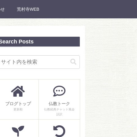
わせ
荒村寺WEB
Search Posts
ブログトップ
仏教トーク
更新順
仏教経典チャット風会
話訳