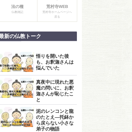
法の種
荒村寺WEB
仏教雑記
荒村寺ホームページへ
戻る
最新の仏教トーク
悟りを開いた後
も、お釈迦さんは
悩んでいた
真夜中に現れた悪
魔の問いに、お釈
迦さんが恥じたこ
と
泥のレンコンと龍
のたとえ―托鉢か
ら戻らない小さな
弟子の物語