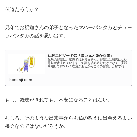
仏道だろうか？
兄弟でお釈迦さんの弟子となったマハーパンタカとチュー
ラパンタカの話を思い出す。
仏教エピソード㉗「賢い兄と愚かな弟」
仏教の智慧は、知恵ではありません。智慧には知恵にない
意味が含まれています。知識を詰め込むだけでなく、実践
を通して得ていく理解があるからこその智慧。分解すれば
彗と心となる慧という字にもそのことが示されて...
kosonji.com
もし、数珠がきれても、不安になることはない。
むしろ、そのような出来事からも仏の教えに出会えるよい
機会なのではないだろうか。