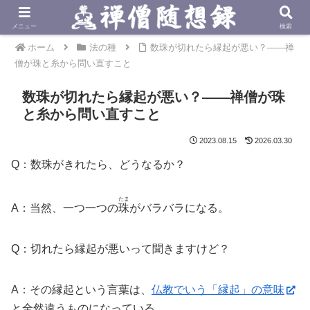
メニュー
検索
ホーム
法の種
数珠が切れたら縁起が悪い？——禅
僧が珠と糸から問い直すこと
数珠が切れたら縁起が悪い？——禅僧が珠
と糸から問い直すこと
2023.08.15
2026.03.30
Q：数珠がきれたら、どうなるか？
たま
A：当然、一つ一つの
珠
がバラバラになる。
Q：切れたら縁起が悪いって聞きますけど？
A：その縁起という言葉は、
仏教でいう「縁起」の意味
と全然違うものになっている。