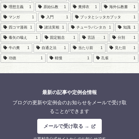
理想主義
1
原始仏教
1
糞掃衣
1
海外仏教書
1
マンガ
1
入門
1
ブッタとシッタカブッタ
1
四コマ漫画
1
諸法実相
1
チューラパンタカ
1
知識
1
毒矢の喩え
1
固定観念
1
言語
1
分別
1
牛の糞
1
自通之法
1
当たり前
1
見た目
1
功徳
1
軽慢
1
孔雀
1
最新の記事や定例会情報
ブログの更新や定例会のお知らせをメールで受け取
ることができます
メールで受け取る →
※荒村寺公式サイトからのお知らせです