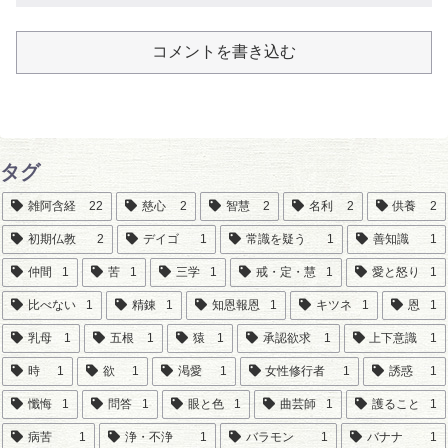
コメントを書き込む
タグ
雑阿含経
22
慈心
2
智慧
2
名利
2
供養
2
初期仏教
2
デイゴ
1
常識を疑う
1
善知識
1
仲間
1
苦
1
三学
1
戒・定・慧
1
愛と怒り
1
比べない
1
精錬
1
知恩報恩
1
キツネ
1
恩
1
乳母
1
五根
1
猿
1
承認欲求
1
上下意識
1
時
1
欲
1
渇愛
1
女性修行者
1
誘惑
1
懺悔
1
問答
1
眼と色
1
曲芸師
1
護ること
1
病苦
1
浄・不浄
1
バラモン
1
バナナ
1