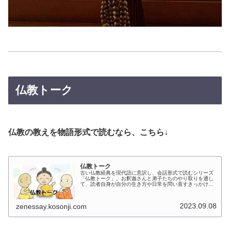
仏教トーク
仏教の教えを物語形式で読むなら、こちら↓
仏教トーク
古い仏教経典を現代語に意訳し、会話形式で読むシリーズ
「仏教トーク」。お釈迦さんと弟子たちのやり取りを通し
て、読者自身が自分の生き方や日常を問い直すきっかけを
届けます。英訳・動画版もあり、様々な角度から仏教に触
れられます。
2023.09.08
zenessay.kosonji.com