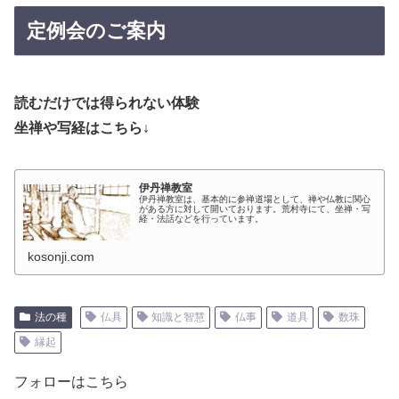
定例会のご案内
読むだけでは得られない体験
坐禅や写経はこちら↓
伊丹禅教室
伊丹禅教室は、基本的に参禅道場として、禅や仏教に関心
がある方に対して開いております。荒村寺にて、坐禅・写
経・法話などを行っています。
kosonji.com
法の種
仏具
知識と智慧
仏事
道具
数珠
縁起
フォローはこちら