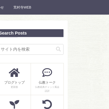
わせ
荒村寺WEB
Search Posts
ブログトップ
仏教トーク
更新順
仏教経典チャット風会
話訳