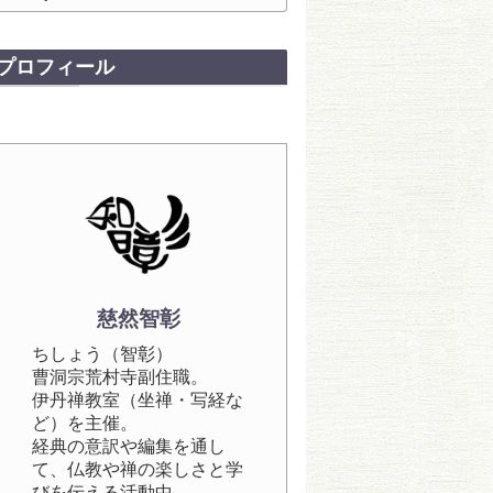
禅・写経・法話などを
行っています。
プロフィール
慈然智彰
ちしょう（智彰）
曹洞宗荒村寺副住職。
伊丹禅教室（坐禅・写経な
ど）を主催。
経典の意訳や編集を通し
て、仏教や禅の楽しさと学
びを伝える活動中。