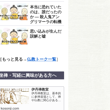
本当に恐れていた
のは、誰だったの
か ― 殺人鬼アン
グリマーラの転機
思い込みが生んだ
誤解と嘘
［
もっと見る
→
仏教トーク一覧
］
坐禅・写経に興味がある方へ
伊丹禅教室
伊丹禅教室は、基本的
に参禅道場として、禅
や仏教に関心がある方
に対して開いておりま
す。荒村寺にて、坐
kosonji.com