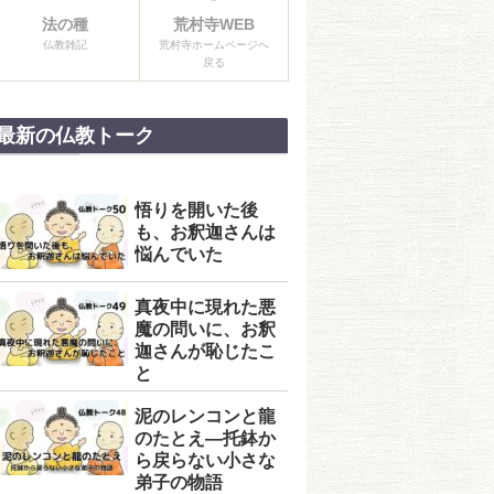
法の種
荒村寺WEB
仏教雑記
荒村寺ホームページへ
戻る
最新の仏教トーク
悟りを開いた後
も、お釈迦さんは
悩んでいた
真夜中に現れた悪
魔の問いに、お釈
迦さんが恥じたこ
と
泥のレンコンと龍
のたとえ―托鉢か
ら戻らない小さな
弟子の物語