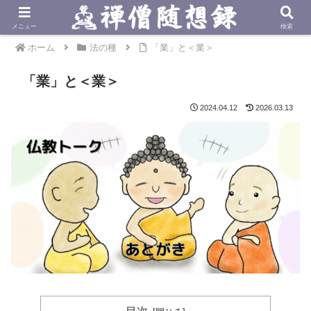
メニュー
検索
ホーム
法の種
「業」と＜業＞
「業」と＜業＞
2024.04.12
2026.03.13