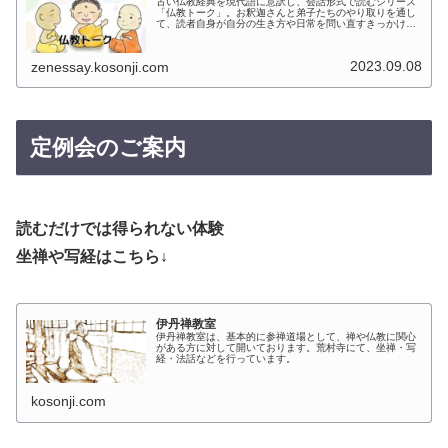
古い仏教経典を現代語に意訳し、会話形式で読むシリーズ
「仏教トーク」。お釈迦さんと弟子たちのやり取りを通し
て、読者自身が自分の生き方や日常を問い直すきっかけを
届けます。英訳・動画版もあり、様々な角度から仏教に触
れられます。
2023.09.08
zenessay.kosonji.com
定例会のご案内
読むだけでは得られない体験
坐禅や写経はこちら↓
伊丹禅教室
伊丹禅教室は、基本的に参禅道場として、禅や仏教に関心
がある方に対して開いております。荒村寺にて、坐禅・写
経・法話などを行っています。
kosonji.com