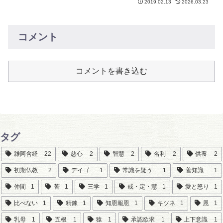
2019.02.13
2026.03.23
コメント
コメントを書き込む
タグ
雑阿含経
22
慈心
2
智慧
2
名利
2
供養
2
初期仏教
2
デイゴ
1
常識を疑う
1
善知識
1
仲間
1
苦
1
三学
1
戒・定・慧
1
愛と怒り
1
比べない
1
精錬
1
知恩報恩
1
キツネ
1
恩
1
乳母
1
五根
1
猿
1
承認欲求
1
上下意識
1