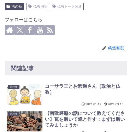
法の種
仏教用語
仏教トーク関連
フォローはこちら
慈然智彰
関連記事
コーサラ王とお釈迦さん（政治と仏
法の種
教）
2024.01.12
2026.03.13
【南獄磨甎の話について教えてくださ
法の種
い】瓦を磨いて鏡と作す：まずは磨い
てみましょうか