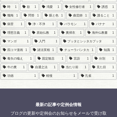
時
1
欲
1
渇愛
1
女性修行者
1
誘惑
1
懺悔
1
問答
1
眼と色
1
曲芸師
1
護ること
1
病苦
1
浄・不浄
1
バラモン
1
バナナ
1
理想主義
1
原始仏教
1
糞掃衣
1
海外仏教書
1
マンガ
1
入門
1
ブッタとシッタカブッタ
1
四コマ漫画
1
諸法実相
1
チューラパンタカ
1
知識
1
毒矢の喩え
1
固定観念
1
言語
1
分別
1
牛の糞
1
自通之法
1
当たり前
1
見た目
1
功徳
1
軽慢
1
孔雀
1
最新の記事や定例会情報
ブログの更新や定例会のお知らせをメールで受け取