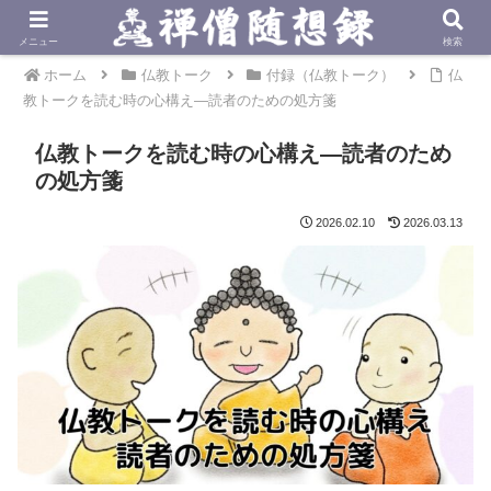
メニュー
検索
ホーム
仏教トーク
付録（仏教トーク）
仏
教トークを読む時の心構え—読者のための処方箋
仏教トークを読む時の心構え—読者のため
の処方箋
2026.02.10
2026.03.13