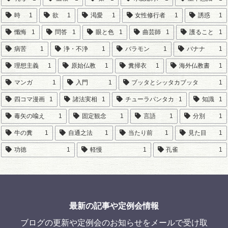
時
1
欲
1
渇愛
1
女性修行者
1
誘惑
1
懺悔
1
問答
1
眼と色
1
曲芸師
1
護ること
1
病苦
1
浄・不浄
1
バラモン
1
バナナ
1
理想主義
1
原始仏教
1
糞掃衣
1
海外仏教書
1
マンガ
1
入門
1
ブッタとシッタカブッタ
1
四コマ漫画
1
諸法実相
1
チューラパンタカ
1
知識
1
毒矢の喩え
1
固定観念
1
言語
1
分別
1
牛の糞
1
自通之法
1
当たり前
1
見た目
1
功徳
1
軽慢
1
孔雀
1
最新の記事や定例会情報
ブログの更新や定例会のお知らせをメールで受け取