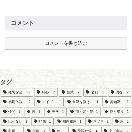
コメント
コメントを書き込む
タグ
雑阿含経
22
慈心
2
智慧
2
名利
2
供養
2
初期仏教
2
デイゴ
1
常識を疑う
1
善知識
1
仲間
1
苦
1
三学
1
戒・定・慧
1
愛と怒り
1
比べない
1
精錬
1
知恩報恩
1
キツネ
1
恩
1
乳母
1
五根
1
猿
1
承認欲求
1
上下意識
1