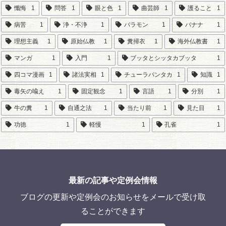
懺悔
1
問答
1
眼と色
1
曲芸師
1
護ること
1
病苦
1
浄・不浄
1
バラモン
1
バナナ
1
理想主義
1
原始仏教
1
糞掃衣
1
海外仏教書
1
マンガ
1
入門
1
ブッタとシッタカブッタ
1
四コマ漫画
1
諸法実相
1
チューラパンタカ
1
知識
1
毒矢の喩え
1
固定観念
1
言語
1
分別
1
牛の糞
1
自通之法
1
当たり前
1
見た目
1
功徳
1
軽慢
1
孔雀
1
最新の記事や定例会情報
ブログの更新や定例会のお知らせをメールで受け取
ることができます