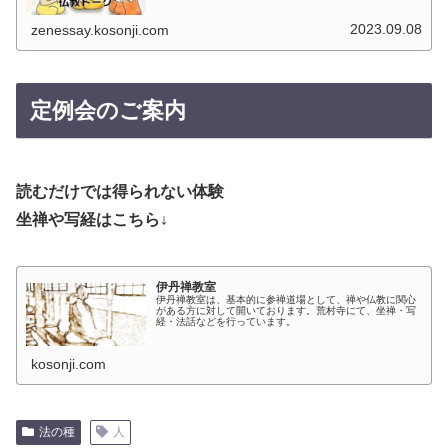
れられます。
2023.09.08
zenessay.kosonji.com
定例会のご案内
読むだけでは得られない体験
坐禅や写経はこちら↓
伊丹禅教室
伊丹禅教室は、基本的に参禅道場として、禅や仏教に関心
がある方に対して開いております。荒村寺にて、坐禅・写
経・法話などを行っています。
kosonji.com
法の種
人