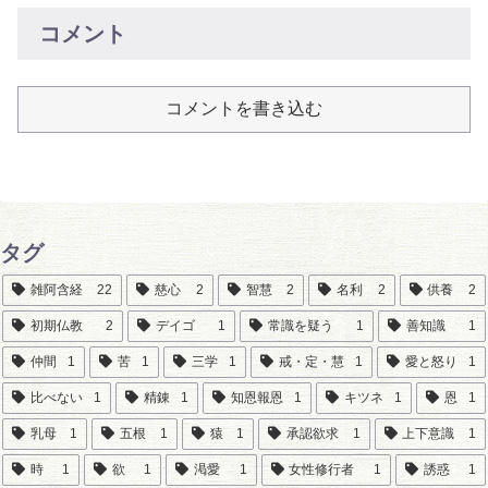
コメント
コメントを書き込む
タグ
雑阿含経
22
慈心
2
智慧
2
名利
2
供養
2
初期仏教
2
デイゴ
1
常識を疑う
1
善知識
1
仲間
1
苦
1
三学
1
戒・定・慧
1
愛と怒り
1
比べない
1
精錬
1
知恩報恩
1
キツネ
1
恩
1
乳母
1
五根
1
猿
1
承認欲求
1
上下意識
1
時
1
欲
1
渇愛
1
女性修行者
1
誘惑
1