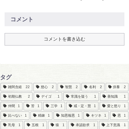
コメント
コメントを書き込む
タグ
雑阿含経
22
慈心
2
智慧
2
名利
2
供養
2
初期仏教
2
デイゴ
1
常識を疑う
1
善知識
1
仲間
1
苦
1
三学
1
戒・定・慧
1
愛と怒り
1
比べない
1
精錬
1
知恩報恩
1
キツネ
1
恩
1
乳母
1
五根
1
猿
1
承認欲求
1
上下意識
1