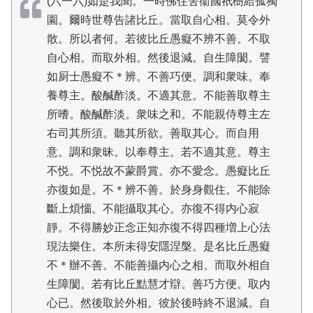
(六一六)如是我聞。一時佛住舍衞國祇樹給孤獨
園。爾時世尊告諸比丘。當取自心相。莫令外
散。所以者何。若彼比丘愚癡不辨不善。不取
自心相。而取外相。然後退減。自生障閡。譬
如厨士愚癡不＊辨。不善巧便。調和衆味。奉
養尊主。酸醎酢淡。不適其意。不能善取尊主
所嗜。酸醎酢淡。衆味之和。不能親侍尊主左
右司其所須。聽其所欲。善取其心。而自用
意。調和衆昧。以奉尊主。若不適其意。尊主
不悦。不悦故不蒙爵賞。亦不愛念。愚癡比丘
亦復如是。不＊辨不善。於身身觀住。不能除
斷上煩惱。不能攝取其心。亦復不得内心寂
靜。不得勝妙正念正知亦復不得四種増上心法
現法樂住。本所未得安隱涅槃。是名比丘愚癡
不＊辦不善。不能善攝内心之相。而取外相自
生障閡。若有比丘黠慧才辯。善巧方便。取内
心已。然後取於外相。彼於後時終不退減。自