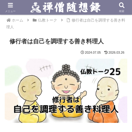
メニュー
検索
ホーム
仏教トーク
修行者は自己を調理する善き料
理人
修行者は自己を調理する善き料理人
2024.07.05
2026.03.26