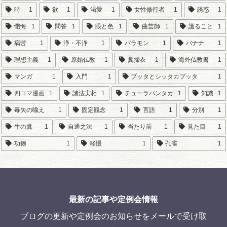
時
1
欲
1
渇愛
1
女性修行者
1
誘惑
1
懺悔
1
問答
1
眼と色
1
曲芸師
1
護ること
1
病苦
1
浄・不浄
1
バラモン
1
バナナ
1
理想主義
1
原始仏教
1
糞掃衣
1
海外仏教書
1
マンガ
1
入門
1
ブッタとシッタカブッタ
1
四コマ漫画
1
諸法実相
1
チューラパンタカ
1
知識
1
毒矢の喩え
1
固定観念
1
言語
1
分別
1
牛の糞
1
自通之法
1
当たり前
1
見た目
1
功徳
1
軽慢
1
孔雀
1
最新の記事や定例会情報
ブログの更新や定例会のお知らせをメールで受け取