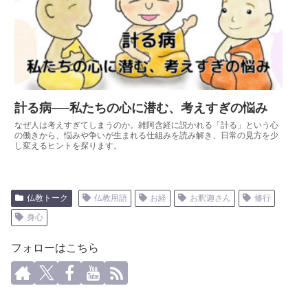
計る病──私たちの心に潜む、考えすぎの悩み
なぜ人は考えすぎてしまうのか。雑阿含経に説かれる「計る」という心
の働きから、悩みや争いが生まれる仕組みを読み解き、日常の見方を少
し変えるヒントを探ります。
仏教トーク
仏教用語
お経
お釈迦さん
修行
身心
フォローはこちら