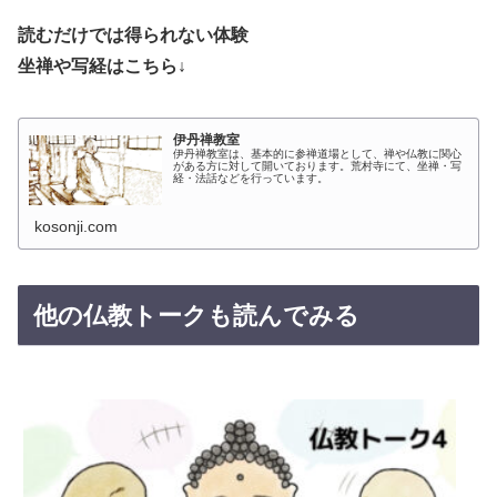
読むだけでは得られない体験
坐禅や写経はこちら↓
伊丹禅教室
伊丹禅教室は、基本的に参禅道場として、禅や仏教に関心
がある方に対して開いております。荒村寺にて、坐禅・写
経・法話などを行っています。
kosonji.com
他の仏教トークも読んでみる