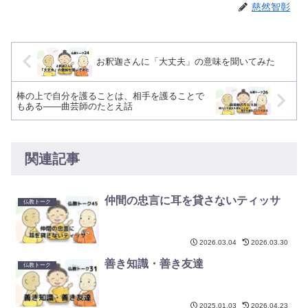
慈然智彰
お釈迦さんに「大丈夫」の意味を聞いてみた
棒の上で自分を護ることは、相手を護ることで
もある――曲芸師のたとえ話
関連記事
仲間の忠言に耳を貸さないティッサ
仏教トーク
2026.03.04
2026.03.30
善き知識・善き友達
仏教トーク
2025.01.03
2026.04.23