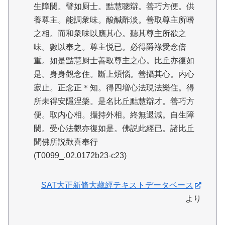
生障閡。譬如厨士。黠慧聰辯。善巧方便。供
養尊主。能調衆味。酸醎酢淡。善取尊主所嗜
之相。而和衆味以應其心。聽其尊主所欲之
味。數以奉之。尊主悦已。必得爵祿愛念倍
重。如是黠慧厨士善取尊主之心。比丘亦復如
是。身身觀念住。斷上煩惱。善攝其心。内心
寂止。正念正＊知。得四増心法現法樂住。得
所未得安隱涅槃。是名比丘黠慧辯才。善巧方
便。取内心相。攝持外相。終無退減。自生障
閡。受心法觀亦復如是。佛説此經已。諸比丘
聞佛所説歡喜奉行
(T0099_.02.0172b23-c23)
SAT大正新脩大藏經テキストデータベース
より