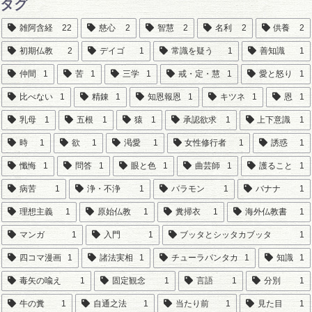
タグ
雑阿含経
22
慈心
2
智慧
2
名利
2
供養
2
初期仏教
2
デイゴ
1
常識を疑う
1
善知識
1
仲間
1
苦
1
三学
1
戒・定・慧
1
愛と怒り
1
比べない
1
精錬
1
知恩報恩
1
キツネ
1
恩
1
乳母
1
五根
1
猿
1
承認欲求
1
上下意識
1
時
1
欲
1
渇愛
1
女性修行者
1
誘惑
1
懺悔
1
問答
1
眼と色
1
曲芸師
1
護ること
1
病苦
1
浄・不浄
1
バラモン
1
バナナ
1
理想主義
1
原始仏教
1
糞掃衣
1
海外仏教書
1
マンガ
1
入門
1
ブッタとシッタカブッタ
1
四コマ漫画
1
諸法実相
1
チューラパンタカ
1
知識
1
毒矢の喩え
1
固定観念
1
言語
1
分別
1
牛の糞
1
自通之法
1
当たり前
1
見た目
1